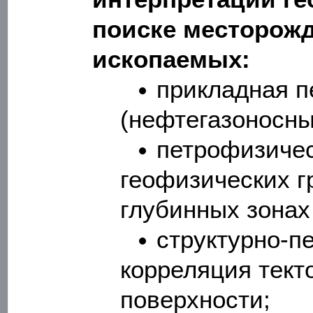
поиске месторож
ископаемых:
прикладная п
(нефтегазоносны
петрофизичес
геофизических г
глубинных зонах
структурно-п
корреляция тект
поверхности;