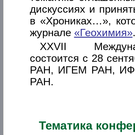
дискуссиях и приня
в «Хрониках…», кот
журнале
«Геохимия»
XХVII Междуна
состоится с 28 сент
РАН, ИГЕМ РАН, ИФ
РАН.
Тематика конфе