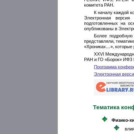
комитета РАН.
К началу каждой 
Электронная версия 
подготовленных на ос
опубликованы в Элект
Более подробную 
представляли, тематик
«Хрониках…», которые 
XХVI Международн
РАН и ГО «Борок» ИФЗ 
Программа конфер
Электронная верси
Тематика кон
Физико-хи
влия