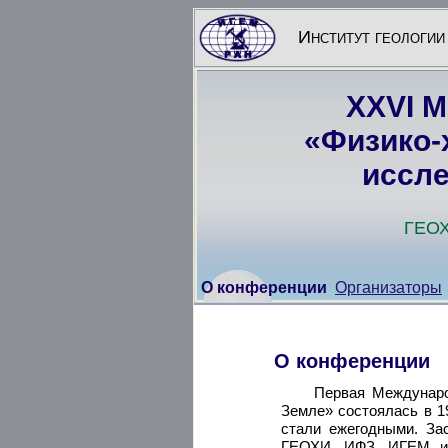
Институт геологии 
XXVI 
«Физико-
иссле
ГЕОХ
О конференции
Организаторы
О конференции
Первая Междунаро
Земле» состоялась в 19
стали ежегодными. За
ГЕОХИ, ИФЗ, ИГЕМ и 