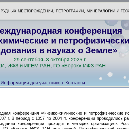
рудных месторождений, петрографии, минералогии и ге
Международная конференция
химические и петрофизическ
дования в науках о Земле»
29 сентября–3 октября 2025 г.
И, ИФЗ и ИГЕМ РАН, ГО «Борок» ИФЗ РАН
Информация для участников
Контакты
дная конференция «Физико-химические и петрофизические ис
97 г. В период с 1997 по 2004 гг. конференции проводились раз 
седания конференции проходят в четырех организациях Росс
ГО «Борок» ИФЗ РАН под эгидой Петрофизической комисс