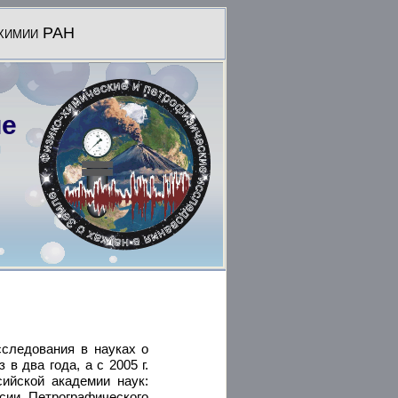
охимии РАН
ие
следования в науках о
в два года, а с 2005 г.
ийской академии наук:
ии Петрографического