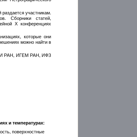
 раздается участникам.
ов. Сборники статей,
лейной X конференциях
низациях, которые они
решениях можно найти в
ОХИ РАН, ИГЕМ РАН, ИФЗ
ях и температурах:
кость, поверхностные