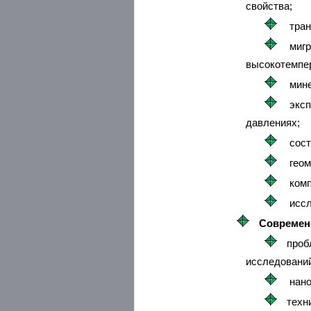
свойства;
тран
мигр
высокотемпе
мине
эксп
давлениях;
сост
геом
комп
иссл
Современ
проб
исследовани
нано
техн