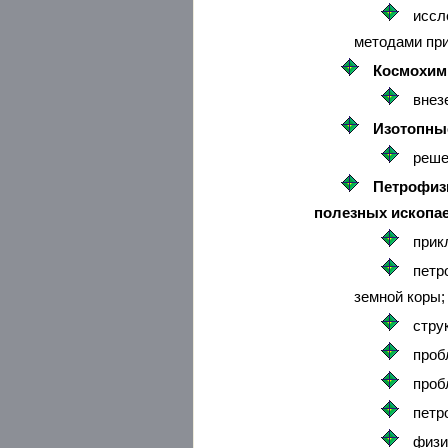
иссл
методами при
Космохим
внез
Изотопны
реше
Петрофизи
полезных ископа
прик
петр
земной коры;
стру
проб
проб
петр
физи