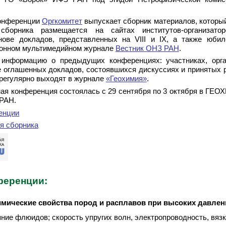
конференции
Оргкомитет
выпускает сборник материалов, который
сборника размещается на сайтах институтов-организатор
нове докладов, представленных на VIII и IX, а также юби
ронном мультимедийном журнале
Вестник ОНЗ РАН
.
информацию о предыдущих конференциях: участниках, орга
е оглашенных докладов, состоявшихся дискуссиях и принятых 
регулярно выходят в журнале
«Геохимия»
.
ая конференция состоялась с 29 сентября по 3 октября в ГЕ
РАН.
енции
я сборника
ференции:
мические свойства пород и расплавов при высоких давлени
ние флюидов; скорость упругих волн, электропроводность, вяз