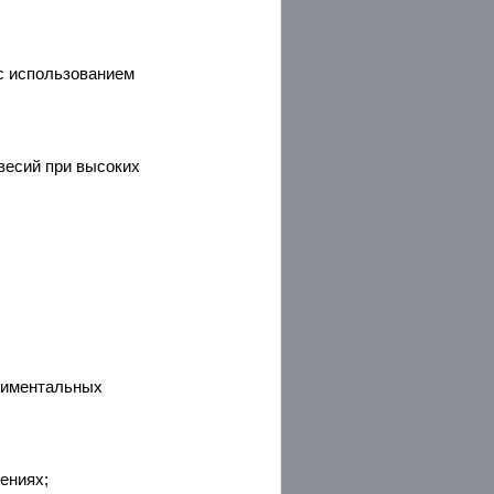
с использованием
весий при высоких
риментальных
ениях;