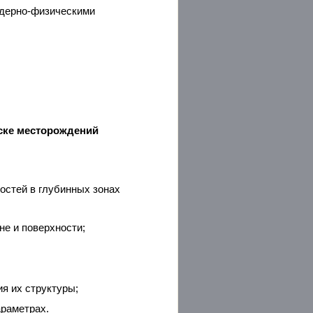
ядерно-физическими
иске месторождений
остей в глубинных зонах
не и поверхности;
я их структуры;
араметрах.