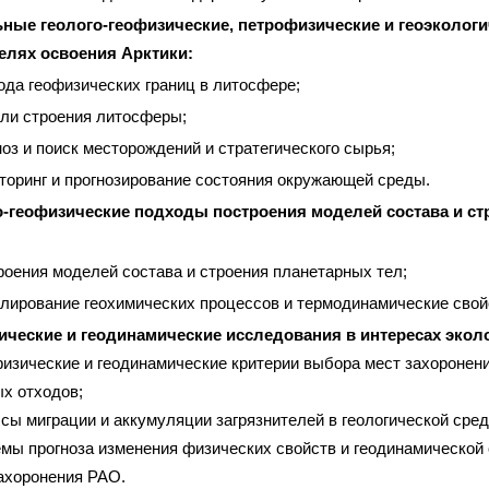
ные геолого-геофизические, петрофизические и геоэкологи
елях освоения Арктики:
ода геофизических границ в литосфере;
ли строения литосферы;
ноз и поиск месторождений и стратегического сырья;
торинг и прогнозирование состояния окружающей среды.
-геофизические подходы построения моделей состава и с
роения моделей состава и строения планетарных тел;
лирование геохимических процессов и термодинамические свой
ческие и геодинамические исследования в интересах экол
изические и геодинамические критерии выбора мест захоронен
х отходов;
сы миграции и аккумуляции загрязнителей в геологической сред
мы прогноза изменения физических свойств и геодинамической 
ахоронения РАО.