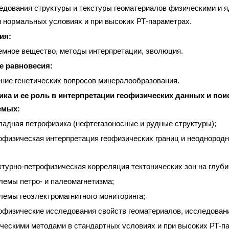
едования структуры и текстуры геоматериалов физическими и 
 нормальных условиях и при высоких РТ-параметрах.
ия:
емное вещество, методы интерпретации, эволюция.
е равновесия:
ние генетических вопросов минералообразования.
ка и ее роль в интерпретации геофизических данных и по
емых:
ладная петрофизика (нефтегазоносные и рудные структуры);
офизическая интерпретация геофизических границ и неоднородн
ктурно-петрофизическая корреляция тектонических зон на глуби
лемы петро- и палеомагнетизма;
лемы геоэлектромагнитного мониторинга;
офизические исследования свойств геоматериалов, исследовани
ческими методами в стандартных условиях и при высоких РТ-п