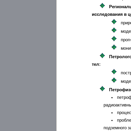
Региональ
исследования в ц
прир
моде
прог
мони
Петролого
тел:
пост
моде
Петрофизи
петроф
радиоактивны
процес
пробле
подземного з