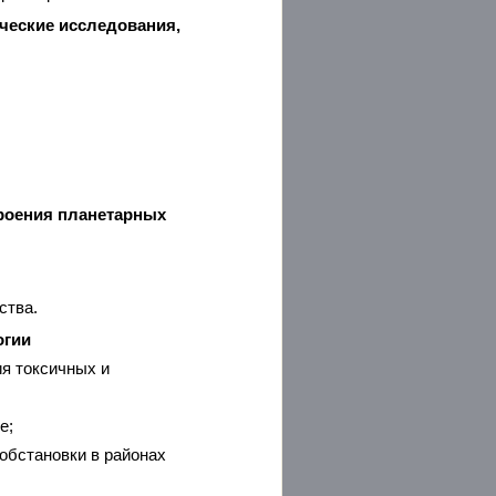
ческие исследования,
троения планетарных
ства.
огии
ия токсичных и
е;
обстановки в районах