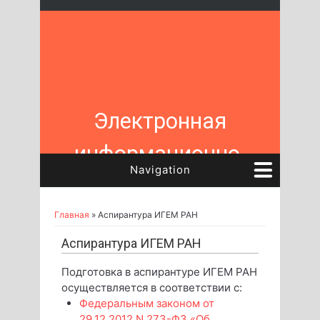
Перейти к основному содержанию
Электронная
информационно-
Navigation
образовательная
среда ИГЕМ РАН
Главная
» Аспирантура ИГЕМ РАН
Вы здесь
Аспирантура ИГЕМ РАН
Подготовка в аспирантуре ИГЕМ РАН
осуществляется в соответствии с:
Федеральным законом от
29.12.2012 N 273-ФЗ «Об