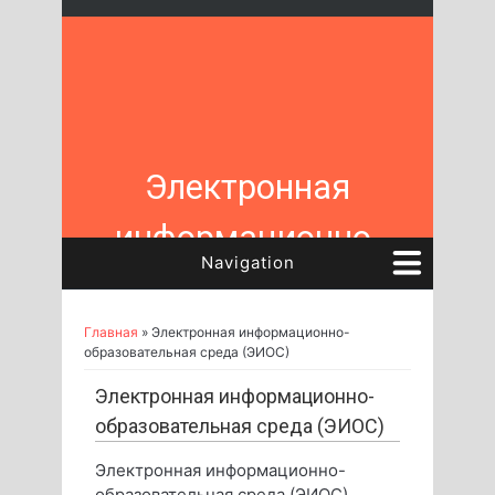
Перейти к основному содержанию
Электронная
информационно-
Navigation
образовательная
среда ИГЕМ РАН
Главная
» Электронная информационно-
Вы здесь
образовательная среда (ЭИОС)
Электронная информационно-
образовательная среда (ЭИОС)
Электронная информационно-
образовательная среда (ЭИОС)