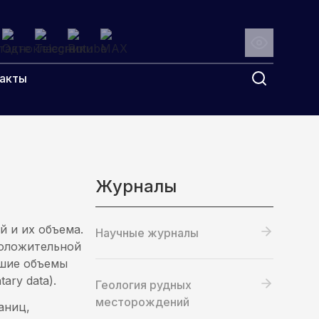
Поиск
акты
Журналы
 и их объема.
Научные журналы
положительной
льшие объемы
ry data).
Геология рудных
месторождений
аниц,